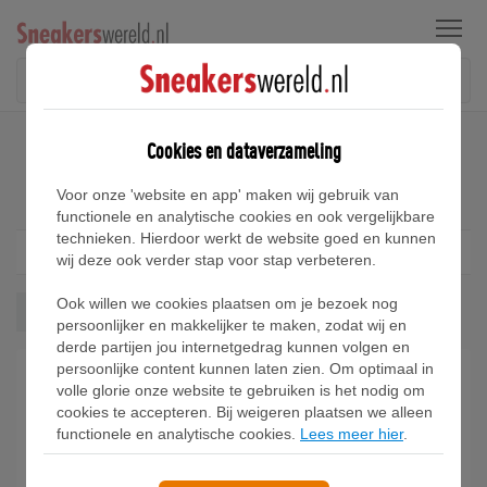
Menu
Home
Puma Replicatch Sneakers
Cookies en dataverzameling
Puma Replicatch Sneakers
Voor onze 'website en app' maken wij gebruik van
functionele en analytische cookies en ook vergelijkbare
technieken. Hierdoor werkt de website goed en kunnen
Filter
1
wij deze ook verder stap voor stap verbeteren.
Ook willen we cookies plaatsen om je bezoek nog
Replicatch
Wis alles
persoonlijker en makkelijker te maken, zodat wij en
derde partijen jou internetgedrag kunnen volgen en
persoonlijke content kunnen laten zien. Om optimaal in
volle glorie onze website te gebruiken is het nodig om
cookies te accepteren. Bij weigeren plaatsen we alleen
functionele en analytische cookies.
Lees meer hier
.