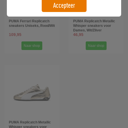
Accepteer
PUMA Ferrari Replicatch
PUMA Replicatch Metallic
sneakers Uniseks, Rood/Wit
Whisper sneakers voor
Dames, Wit/Zilver
109,95
46,95
Naar shop
Naar shop
PUMA Replicatch Metallic
Whisper sneakers voor