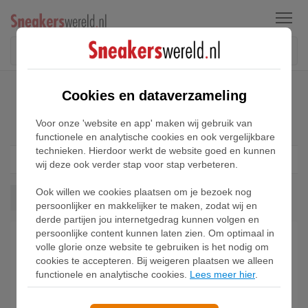
Menu
Home
Nike Rejuven8 Run Sneakers
Cookies en dataverzameling
Nike Rejuven8 Run Sneakers
Voor onze 'website en app' maken wij gebruik van
functionele en analytische cookies en ook vergelijkbare
technieken. Hierdoor werkt de website goed en kunnen
Filter
1
wij deze ook verder stap voor stap verbeteren.
Ook willen we cookies plaatsen om je bezoek nog
Rejuven8 Run
Wis alles
persoonlijker en makkelijker te maken, zodat wij en
derde partijen jou internetgedrag kunnen volgen en
persoonlijke content kunnen laten zien. Om optimaal in
volle glorie onze website te gebruiken is het nodig om
cookies te accepteren. Bij weigeren plaatsen we alleen
functionele en analytische cookies.
Lees meer hier
.