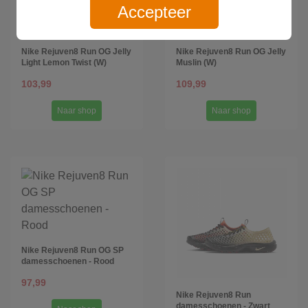
Accepteer
Nike Rejuven8 Run OG Jelly
Nike Rejuven8 Run OG Jelly
Light Lemon Twist (W)
Muslin (W)
103,99
109,99
Naar shop
Naar shop
Nike Rejuven8 Run OG SP
damesschoenen - Rood
97,99
Nike Rejuven8 Run
damesschoenen - Zwart