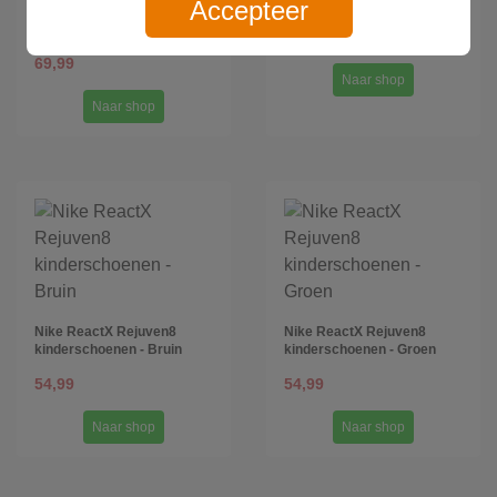
slippers voor heren - Bruin
Accepteer
Nike ReactX Rejuven8
damesschoenen - Bruin
59,99
69,99
Naar shop
Naar shop
Nike ReactX Rejuven8
Nike ReactX Rejuven8
kinderschoenen - Bruin
kinderschoenen - Groen
54,99
54,99
Naar shop
Naar shop