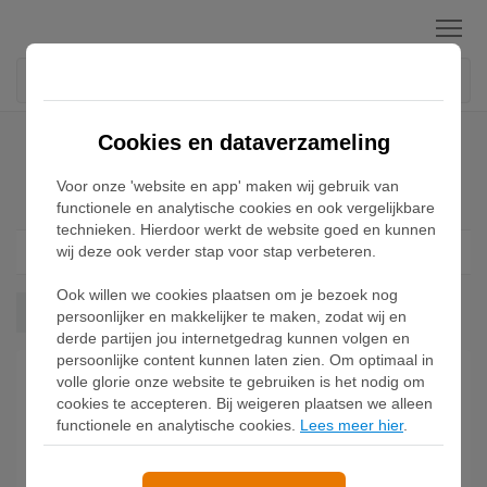
Menu
Home
Nike ReactX Rejuven8 Sneakers
Cookies en dataverzameling
Voor onze 'website en app' maken wij gebruik van
Nike ReactX Rejuven8 Sneakers
functionele en analytische cookies en ook vergelijkbare
technieken. Hierdoor werkt de website goed en kunnen
wij deze ook verder stap voor stap verbeteren.
Filter
1
Ook willen we cookies plaatsen om je bezoek nog
Reactx Rejuven8
Wis alles
persoonlijker en makkelijker te maken, zodat wij en
derde partijen jou internetgedrag kunnen volgen en
persoonlijke content kunnen laten zien. Om optimaal in
volle glorie onze website te gebruiken is het nodig om
cookies te accepteren. Bij weigeren plaatsen we alleen
functionele en analytische cookies.
Lees meer hier
.
Nike ReactX Rejuven8