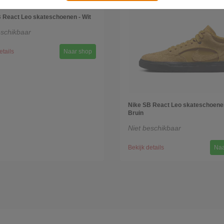
 React Leo skateschoenen - Wit
eschikbaar
etails
Naar shop
Nike SB React Leo skateschoene
Bruin
Niet beschikbaar
Bekijk details
Naa