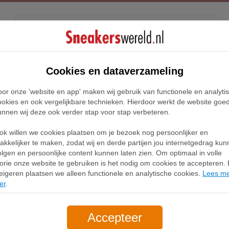
Kids
Releases
Blog
Cookies en dataverzameling
oor onze 'website en app' maken wij gebruik van functionele en analyti
Home
Nike React Leo Sneakers
ookies en ook vergelijkbare technieken. Hierdoor werkt de website goe
unnen wij deze ook verder stap voor stap verbeteren.
ke React Leo Sneak
ok willen we cookies plaatsen om je bezoek nog persoonlijker en
akkelijker te maken, zodat wij en derde partijen jou internetgedrag ku
olgen en persoonlijke content kunnen laten zien. Om optimaal in volle
Filter
1
lorie onze website te gebruiken is het nodig om cookies te accepteren. B
eigeren plaatsen we alleen functionele en analytische cookies.
Lees m
er
.
Accepteer