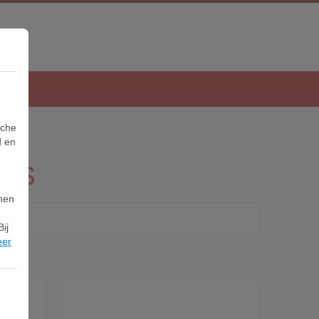
sche
d en
ers
nnen
ij
eer