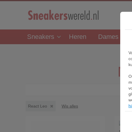
Sneakers
Heren
Dames
V
c
k
Ni
O
m
v
g
w
hi
React Leo
Wis alles