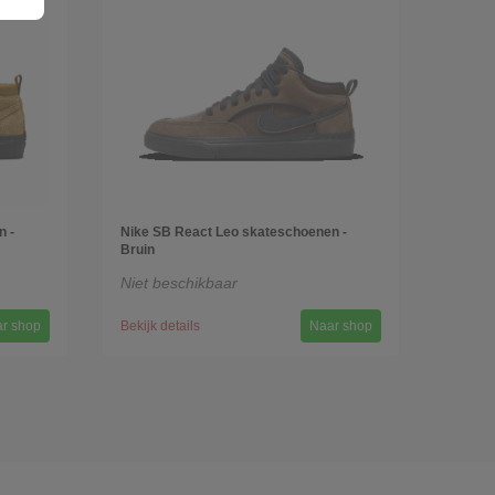
n -
Nike SB React Leo skateschoenen -
Bruin
Niet beschikbaar
r shop
Bekijk details
Naar shop