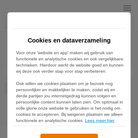
Menu
Home
Puma Ralph Sampson Sneakers
Cookies en dataverzameling
Voor onze 'website en app' maken wij gebruik van
Puma Ralph Sampson Sneakers
functionele en analytische cookies en ook vergelijkbare
technieken. Hierdoor werkt de website goed en kunnen
wij deze ook verder stap voor stap verbeteren.
Filter
1
Ook willen we cookies plaatsen om je bezoek nog
Ralph Sampson
Wis alles
persoonlijker en makkelijker te maken, zodat wij en
derde partijen jou internetgedrag kunnen volgen en
persoonlijke content kunnen laten zien. Om optimaal in
volle glorie onze website te gebruiken is het nodig om
cookies te accepteren. Bij weigeren plaatsen we alleen
functionele en analytische cookies.
Lees meer hier
.