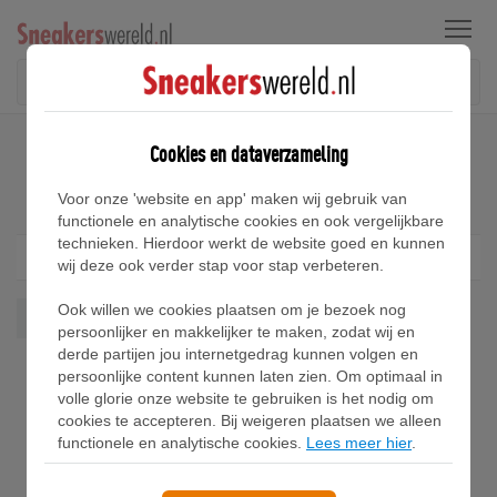
Menu
Home
Reebok Pump TZ Sneakers
Cookies en dataverzameling
Reebok Pump TZ Sneakers
Voor onze 'website en app' maken wij gebruik van
functionele en analytische cookies en ook vergelijkbare
technieken. Hierdoor werkt de website goed en kunnen
Filter
1
wij deze ook verder stap voor stap verbeteren.
Ook willen we cookies plaatsen om je bezoek nog
Pump Tz
Wis alles
persoonlijker en makkelijker te maken, zodat wij en
derde partijen jou internetgedrag kunnen volgen en
persoonlijke content kunnen laten zien. Om optimaal in
volle glorie onze website te gebruiken is het nodig om
cookies te accepteren. Bij weigeren plaatsen we alleen
functionele en analytische cookies.
Lees meer hier
.