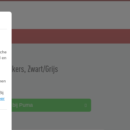
sche
d en
neakers, Zwart/Grijs
nnen
ij
eer
ekijk bij Puma