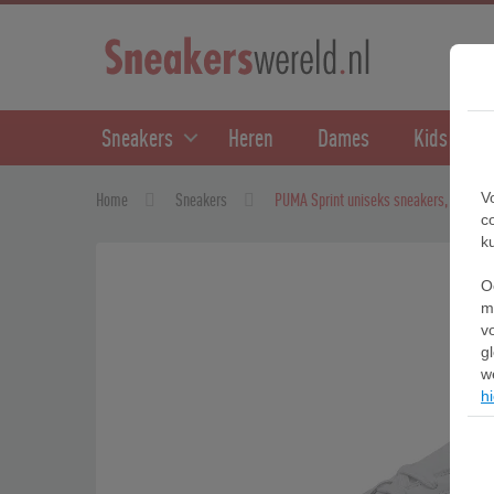
Sneakers
Heren
Dames
Kids
V
Home
Sneakers
PUMA Sprint uniseks sneakers, Zwart/G
c
k
O
m
v
g
w
hi