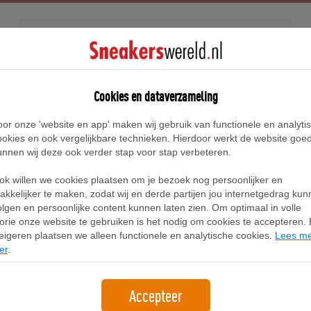
Releases
Blog
Cookies en dataverzameling
oor onze 'website en app' maken wij gebruik van functionele en analyti
rijs
ookies en ook vergelijkbare technieken. Hierdoor werkt de website goe
unnen wij deze ook verder stap voor stap verbeteren.
PUMA Sprint uniseks s
ok willen we cookies plaatsen om je bezoek nog persoonlijker en
402960-11
akkelijker te maken, zodat wij en derde partijen jou internetgedrag ku
olgen en persoonlijke content kunnen laten zien. Om optimaal in volle
109,95
gratis verzending
lorie onze website te gebruiken is het nodig om cookies te accepteren. B
eigeren plaatsen we alleen functionele en analytische cookies.
Lees m
er
.
B
Waar te koop (1)
Accepteer