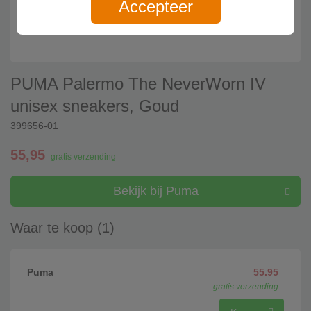
Accepteer
PUMA Palermo The NeverWorn IV
unisex sneakers, Goud
399656-01
55,95
gratis verzending
Bekijk bij Puma
Waar te koop (1)
Puma
55.95
gratis verzending