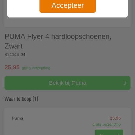
Accepteer
PUMA Flyer 4 hardloopschoenen,
Zwart
314046-04
25,95
gratis verzending
Bekijk bij Puma
Waar te koop (1)
Puma
25.95
gratis verzending