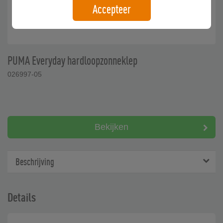
Accepteer
PUMA Everyday hardloopzonneklep
026997-05
Bekijken
Beschrijving
Details