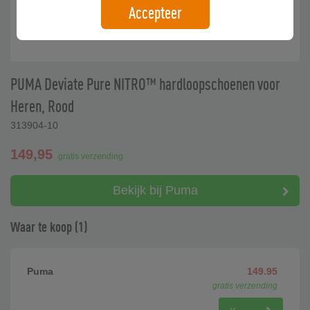
Accepteer
PUMA Deviate Pure NITRO™ hardloopschoenen voor
Heren, Rood
313904-10
149,95
gratis verzending
Bekijk bij Puma
Waar te koop (1)
Puma
149.95
gratis verzending