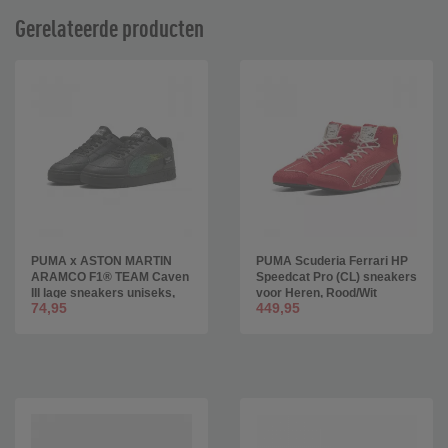
Gerelateerde producten
PUMA x ASTON MARTIN
PUMA Scuderia Ferrari HP
ARAMCO F1® TEAM Caven
Speedcat Pro (CL) sneakers
III lage sneakers uniseks,
voor Heren, Rood/Wit
74,95
449,95
Groen/Zwart