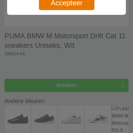
Accepteer
PUMA BMW M Motorsport Drift Cat 11
sneakers Uniseks, Wit
308614-04
Bekijken
Andere kleuren