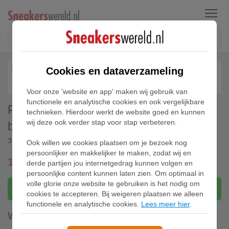
Menu
Cookies en dataverzameling
Voor onze 'website en app' maken wij gebruik van
functionele en analytische cookies en ook vergelijkbare
PUMA All-Pro NITRO™ 2 uniseks
technieken. Hierdoor werkt de website goed en kunnen
wij deze ook verder stap voor stap verbeteren.
basketbalschoenen, Roze/Zwart/Wit
312839-03
Ook willen we cookies plaatsen om je bezoek nog
persoonlijker en makkelijker te maken, zodat wij en
104,95
derde partijen jou internetgedrag kunnen volgen en
gratis verzending
persoonlijke content kunnen laten zien. Om optimaal in
volle glorie onze website te gebruiken is het nodig om
Bekijk bij Puma
cookies te accepteren. Bij weigeren plaatsen we alleen
functionele en analytische cookies.
Lees meer hier
.
Waar te koop (1)