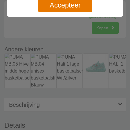
Accepteer
Puma
104.95
gratis verzending
Kopen
Andere kleuren
Beschrijving
Details