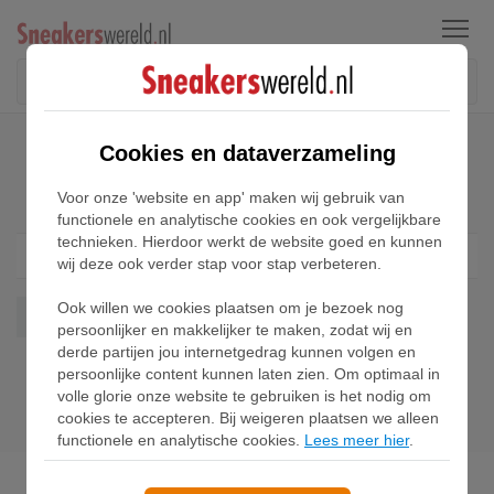
Menu
Home
Puma Pro Star Sneakers
Cookies en dataverzameling
Puma Pro Star Sneakers
Voor onze 'website en app' maken wij gebruik van
functionele en analytische cookies en ook vergelijkbare
technieken. Hierdoor werkt de website goed en kunnen
Filter
1
wij deze ook verder stap voor stap verbeteren.
Ook willen we cookies plaatsen om je bezoek nog
Pro Star
Wis alles
persoonlijker en makkelijker te maken, zodat wij en
derde partijen jou internetgedrag kunnen volgen en
persoonlijke content kunnen laten zien. Om optimaal in
volle glorie onze website te gebruiken is het nodig om
cookies te accepteren. Bij weigeren plaatsen we alleen
functionele en analytische cookies.
Lees meer hier
.