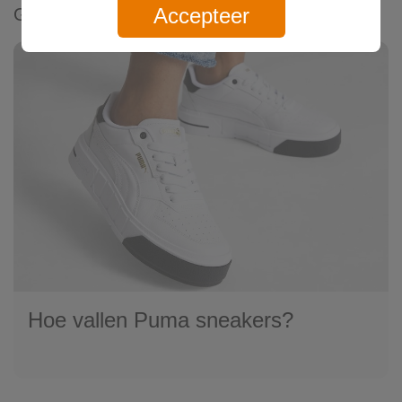
Accepteer
Gerelateerde artikelen
Hoe vallen Puma sneakers?