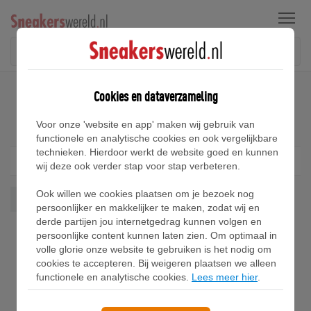
Menu
Home
Converse Pro OX Sneakers
Cookies en dataverzameling
Converse Pro OX Sneakers
Voor onze 'website en app' maken wij gebruik van
functionele en analytische cookies en ook vergelijkbare
technieken. Hierdoor werkt de website goed en kunnen
Filter
1
wij deze ook verder stap voor stap verbeteren.
Ook willen we cookies plaatsen om je bezoek nog
Pro Ox
Wis alles
persoonlijker en makkelijker te maken, zodat wij en
derde partijen jou internetgedrag kunnen volgen en
persoonlijke content kunnen laten zien. Om optimaal in
volle glorie onze website te gebruiken is het nodig om
cookies te accepteren. Bij weigeren plaatsen we alleen
functionele en analytische cookies.
Lees meer hier
.