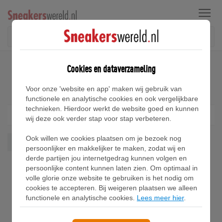
Menu
Home
Converse Pro Blaze Strap Sneakers
Cookies en dataverzameling
Converse Pro Blaze Strap Sneakers
Voor onze 'website en app' maken wij gebruik van
functionele en analytische cookies en ook vergelijkbare
technieken. Hierdoor werkt de website goed en kunnen
Filter
1
wij deze ook verder stap voor stap verbeteren.
Ook willen we cookies plaatsen om je bezoek nog
Pro Blaze Strap
Wis alles
persoonlijker en makkelijker te maken, zodat wij en
derde partijen jou internetgedrag kunnen volgen en
persoonlijke content kunnen laten zien. Om optimaal in
volle glorie onze website te gebruiken is het nodig om
cookies te accepteren. Bij weigeren plaatsen we alleen
functionele en analytische cookies.
Lees meer hier
.