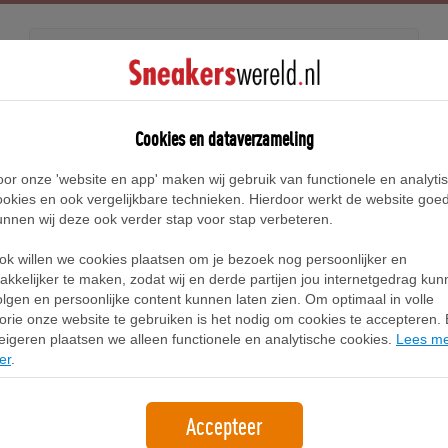
Releases
Blog
Cookies en dataverzameling
oor onze 'website en app' maken wij gebruik van functionele en analyti
Home
Puma Plexus Sneakers
ookies en ook vergelijkbare technieken. Hierdoor werkt de website goe
unnen wij deze ook verder stap voor stap verbeteren.
Puma Plexus Sneakers
ok willen we cookies plaatsen om je bezoek nog persoonlijker en
akkelijker te maken, zodat wij en derde partijen jou internetgedrag ku
olgen en persoonlijke content kunnen laten zien. Om optimaal in volle
Filter
1
lorie onze website te gebruiken is het nodig om cookies te accepteren. B
eigeren plaatsen we alleen functionele en analytische cookies.
Lees m
er
.
Accepteer