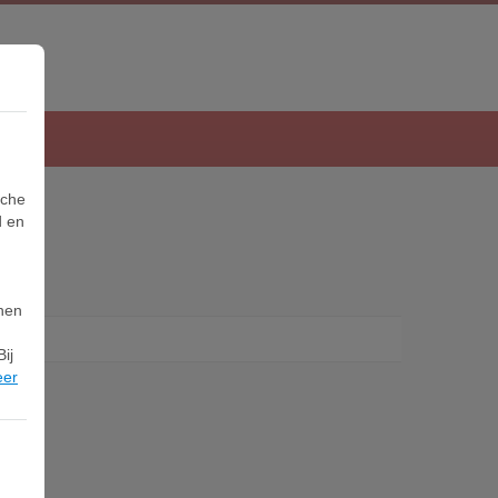
sche
d en
nnen
ij
eer