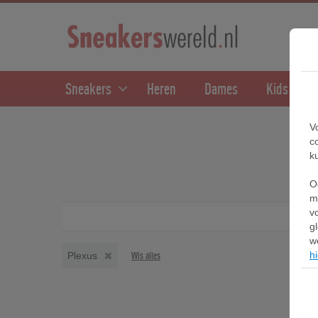
Sneakers
Heren
Dames
Kids
V
c
k
O
m
v
g
w
hi
Plexus
Wis alles