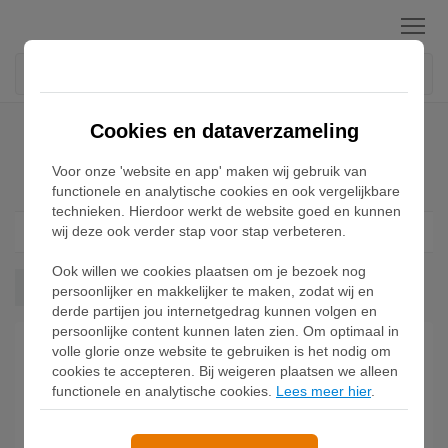
Menu
Home
Nike Pegasus Premium Sneakers
Cookies en dataverzameling
Voor onze 'website en app' maken wij gebruik van
Nike Pegasus Premium Sneakers
functionele en analytische cookies en ook vergelijkbare
technieken. Hierdoor werkt de website goed en kunnen
wij deze ook verder stap voor stap verbeteren.
Filter
1
Ook willen we cookies plaatsen om je bezoek nog
Pegasus Premium
Wis alles
persoonlijker en makkelijker te maken, zodat wij en
derde partijen jou internetgedrag kunnen volgen en
persoonlijke content kunnen laten zien. Om optimaal in
volle glorie onze website te gebruiken is het nodig om
cookies te accepteren. Bij weigeren plaatsen we alleen
functionele en analytische cookies.
Lees meer hier
.