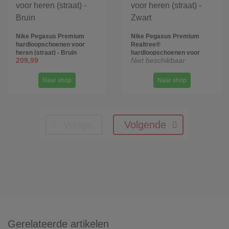
Nike Pegasus Premium
Nike Pegasus Premium
hardloopschoenen voor
Realtree®
heren (straat) - Bruin
hardloopschoenen voor
209,99
Niet beschikbaar
heren (straat) - Zwart
Naar shop
Naar shop
Vorige
Volgende
Gerelateerde artikelen