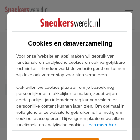
Menu
Home
Nike Oneonta Sneakers
Cookies en dataverzameling
Nike Oneonta Sneakers
Voor onze 'website en app' maken wij gebruik van
functionele en analytische cookies en ook vergelijkbare
technieken. Hierdoor werkt de website goed en kunnen
Filter
1
wij deze ook verder stap voor stap verbeteren.
Ook willen we cookies plaatsen om je bezoek nog
Oneonta
Wis alles
persoonlijker en makkelijker te maken, zodat wij en
derde partijen jou internetgedrag kunnen volgen en
persoonlijke content kunnen laten zien. Om optimaal in
volle glorie onze website te gebruiken is het nodig om
cookies te accepteren. Bij weigeren plaatsen we alleen
functionele en analytische cookies.
Lees meer hier
.