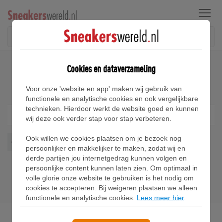
Menu
Home
New Balance OMN Sneakers
Cookies en dataverzameling
New Balance OMN Sneakers
Voor onze 'website en app' maken wij gebruik van
functionele en analytische cookies en ook vergelijkbare
technieken. Hierdoor werkt de website goed en kunnen
Filter
1
wij deze ook verder stap voor stap verbeteren.
Ook willen we cookies plaatsen om je bezoek nog
Omn
Wis alles
persoonlijker en makkelijker te maken, zodat wij en
derde partijen jou internetgedrag kunnen volgen en
persoonlijke content kunnen laten zien. Om optimaal in
volle glorie onze website te gebruiken is het nodig om
cookies te accepteren. Bij weigeren plaatsen we alleen
functionele en analytische cookies.
Lees meer hier
.