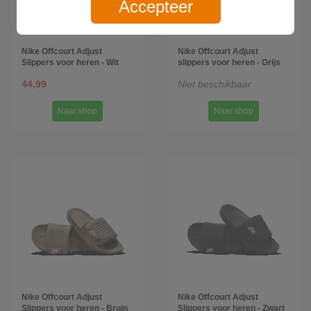
Accepteer
Nike Offcourt Adjust
Nike Offcourt Adjust
Slippers voor heren - Wit
slippers voor heren - Grijs
44,99
Niet beschikbaar
Naar shop
Naar shop
Nike Offcourt Adjust
Nike Offcourt Adjust
Slippers voor heren - Bruin
Slippers voor heren - Zwart