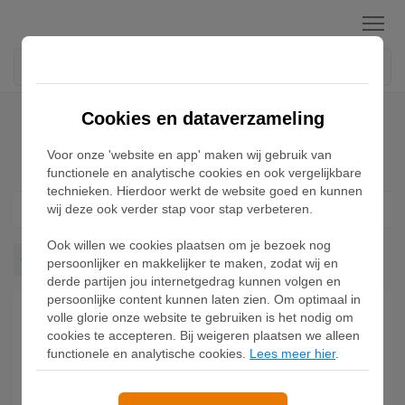
Menu
Home
Nike Offcourt Adjust Sneakers
Cookies en dataverzameling
Voor onze 'website en app' maken wij gebruik van
Nike Offcourt Adjust Sneakers
functionele en analytische cookies en ook vergelijkbare
technieken. Hierdoor werkt de website goed en kunnen
wij deze ook verder stap voor stap verbeteren.
Filter
1
Ook willen we cookies plaatsen om je bezoek nog
Offcourt Adjust
Wis alles
persoonlijker en makkelijker te maken, zodat wij en
derde partijen jou internetgedrag kunnen volgen en
persoonlijke content kunnen laten zien. Om optimaal in
volle glorie onze website te gebruiken is het nodig om
cookies te accepteren. Bij weigeren plaatsen we alleen
functionele en analytische cookies.
Lees meer hier
.