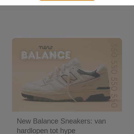
New Balance Sneakers: van
hardlopen tot hype