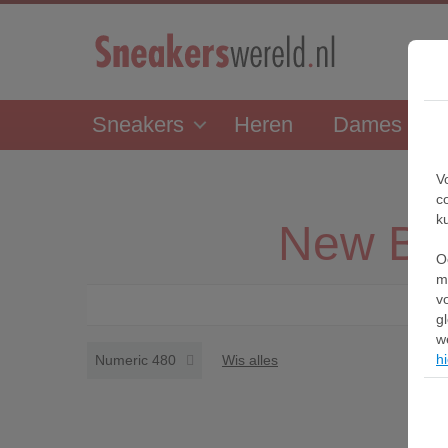
Sneakers
Heren
Dames
V
c
k
New Ba
O
m
v
g
w
hi
Numeric 480
Wis alles