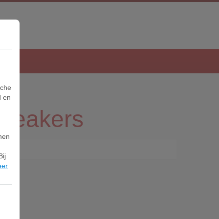
sche
d en
neakers
nnen
ij
eer