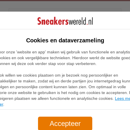
Kids
Releases
Blog
Cookies en dataverzameling
oor onze 'website en app' maken wij gebruik van functionele en analyti
Home
New Balance Numeric 480 Sneakers
ookies en ook vergelijkbare technieken. Hierdoor werkt de website goe
unnen wij deze ook verder stap voor stap verbeteren.
lance Numeric 480 S
ok willen we cookies plaatsen om je bezoek nog persoonlijker en
akkelijker te maken, zodat wij en derde partijen jou internetgedrag ku
olgen en persoonlijke content kunnen laten zien. Om optimaal in volle
Filter
1
lorie onze website te gebruiken is het nodig om cookies te accepteren. B
eigeren plaatsen we alleen functionele en analytische cookies.
Lees m
er
.
Accepteer