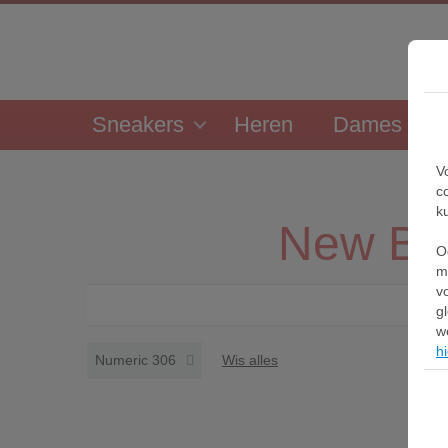
Sneakers
Heren
Dames
V
c
k
New Ba
O
m
v
g
w
hi
Numeric 306
Wis alles