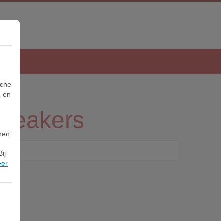
sche
d en
neakers
nnen
ij
eer