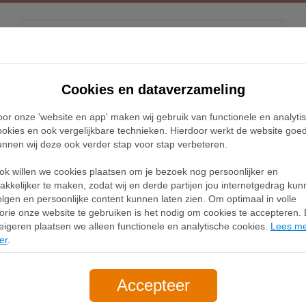
Kids
Releases
Blog
Cookies en dataverzameling
oor onze 'website en app' maken wij gebruik van functionele en analyti
Home
New Balance Numeric 306 Sneakers
ookies en ook vergelijkbare technieken. Hierdoor werkt de website goe
unnen wij deze ook verder stap voor stap verbeteren.
lance Numeric 306 S
ok willen we cookies plaatsen om je bezoek nog persoonlijker en
akkelijker te maken, zodat wij en derde partijen jou internetgedrag ku
olgen en persoonlijke content kunnen laten zien. Om optimaal in volle
Filter
1
lorie onze website te gebruiken is het nodig om cookies te accepteren. B
eigeren plaatsen we alleen functionele en analytische cookies.
Lees m
er
.
Accepteer