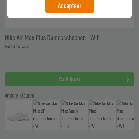
Accepteer
Nike Air Max Plus Damesschoenen - Wit
FZ4345-100
Bekijken
Andere kleuren