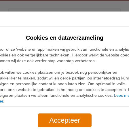
Kids
Releases
Blog
Cookies en dataverzameling
oor onze 'website en app' maken wij gebruik van functionele en analyti
ke Air Max Muse damesschoenen - Grijs
ookies en ook vergelijkbare technieken. Hierdoor werkt de website goe
unnen wij deze ook verder stap voor stap verbeteren.
Nike Air Max M
ok willen we cookies plaatsen om je bezoek nog persoonlijker en
IB2221-001
akkelijker te maken, zodat wij en derde partijen jou internetgedrag ku
olgen en persoonlijke content kunnen laten zien. Om optimaal in volle
74,99
lorie onze website te gebruiken is het nodig om cookies te accepteren. B
+4.99 verzendkosten
eigeren plaatsen we alleen functionele en analytische cookies.
Lees m
er
.
Be
Accepteer
Waar te koop (3)