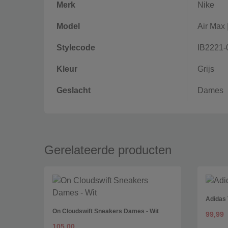
Merk
Nike
Model
Air Max
Stylecode
IB2221-
Kleur
Grijs
Geslacht
Dames
Gerelateerde producten
Adidas
On Cloudswift Sneakers Dames - Wit
99,99
105,00