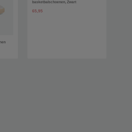
basketbalschoenen, Zwart
65,95
nen