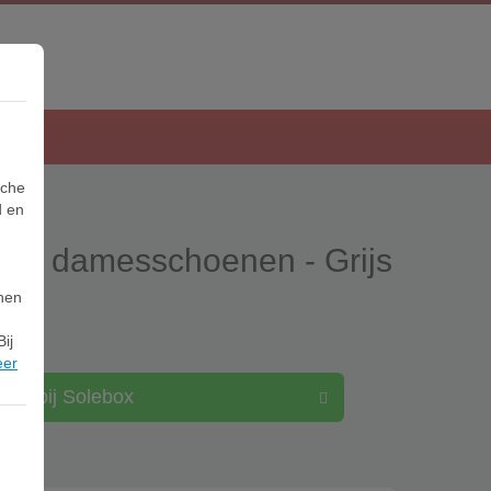
sche
d en
use damesschoenen - Grijs
nnen
ij
eer
kijk bij Solebox