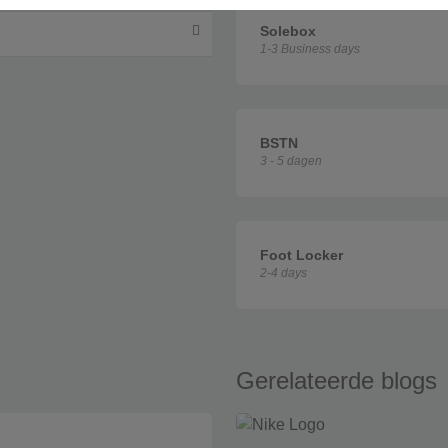
Solebox
1-3 Business days
BSTN
3 - 5 dagen
Foot Locker
2-4 days
Gerelateerde blogs