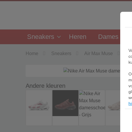
Sneakers
Heren
Dames
V
Home
Sneakers
Air Max Muse
Ni
c
k
O
m
Andere kleuren
v
g
w
hi