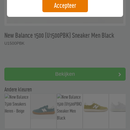
Accepteer
New Balance 1500 (U1500PBK) Sneaker Men Black
U1500PBK
Bekijken
Andere kleuren