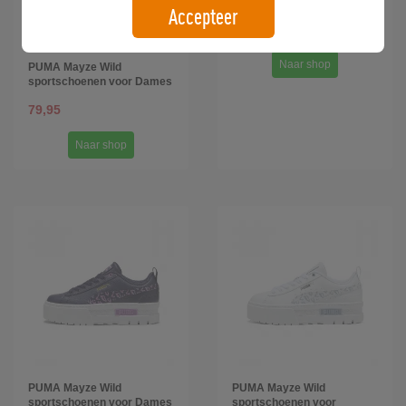
sportschoenen voor
Accepteer
Dames, Roze/Wit
79,95
Naar shop
PUMA Mayze Wild
sportschoenen voor Dames
79,95
Naar shop
PUMA Mayze Wild
PUMA Mayze Wild
sportschoenen voor Dames
sportschoenen voor