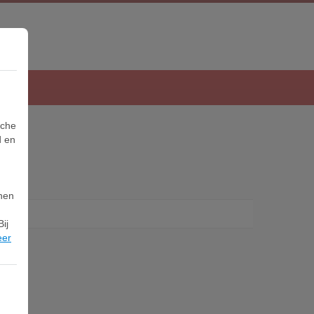
sche
d en
nnen
ij
eer