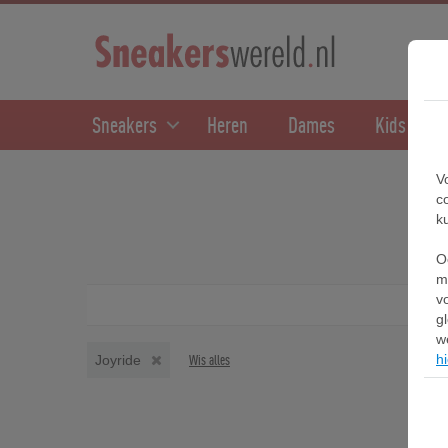
Sneakers
Heren
Dames
Kids
V
c
k
O
m
v
g
w
hi
Joyride
Wis alles