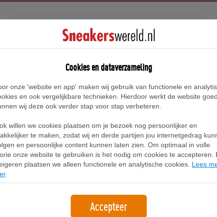
Releases
Blog
Cookies en dataverzameling
oor onze 'website en app' maken wij gebruik van functionele en analyti
Home
Nike Joyride Sneakers
ookies en ook vergelijkbare technieken. Hierdoor werkt de website goe
unnen wij deze ook verder stap voor stap verbeteren.
Nike Joyride Sneakers
ok willen we cookies plaatsen om je bezoek nog persoonlijker en
akkelijker te maken, zodat wij en derde partijen jou internetgedrag ku
olgen en persoonlijke content kunnen laten zien. Om optimaal in volle
Filter
1
lorie onze website te gebruiken is het nodig om cookies te accepteren. B
eigeren plaatsen we alleen functionele en analytische cookies.
Lees m
er
.
Accepteer