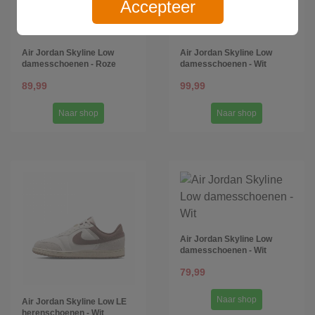
Accepteer
Air Jordan Skyline Low
Air Jordan Skyline Low
damesschoenen - Roze
damesschoenen - Wit
89,99
99,99
Naar shop
Naar shop
Air Jordan Skyline Low
damesschoenen - Wit
79,99
Naar shop
Air Jordan Skyline Low LE
herenschoenen - Wit