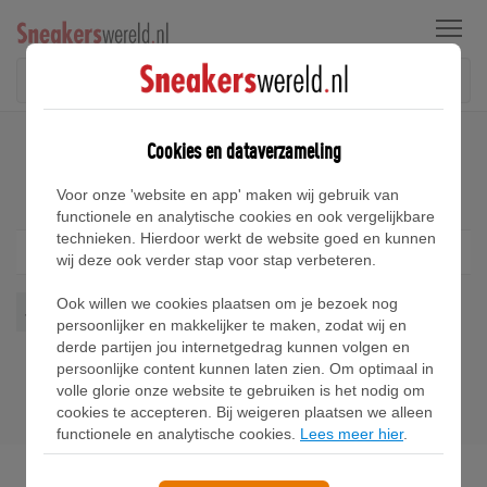
Menu
Home
Jordan Jumpman Two Trey Sneakers
Cookies en dataverzameling
Jordan Jumpman Two Trey Sneakers
Voor onze 'website en app' maken wij gebruik van
functionele en analytische cookies en ook vergelijkbare
technieken. Hierdoor werkt de website goed en kunnen
Filter
1
wij deze ook verder stap voor stap verbeteren.
Ook willen we cookies plaatsen om je bezoek nog
Jordan Jumpman Two Trey
Wis alles
persoonlijker en makkelijker te maken, zodat wij en
derde partijen jou internetgedrag kunnen volgen en
persoonlijke content kunnen laten zien. Om optimaal in
volle glorie onze website te gebruiken is het nodig om
cookies te accepteren. Bij weigeren plaatsen we alleen
functionele en analytische cookies.
Lees meer hier
.