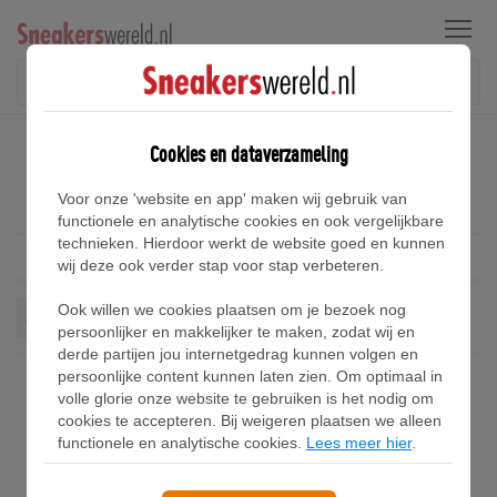
Menu
Home
Jordan Jumpman Slippers Sneakers
Cookies en dataverzameling
Jordan Jumpman Slippers Sneakers
Voor onze 'website en app' maken wij gebruik van
functionele en analytische cookies en ook vergelijkbare
technieken. Hierdoor werkt de website goed en kunnen
Filter
1
wij deze ook verder stap voor stap verbeteren.
Ook willen we cookies plaatsen om je bezoek nog
Jordan Jumpman Slippers
Wis alles
persoonlijker en makkelijker te maken, zodat wij en
derde partijen jou internetgedrag kunnen volgen en
persoonlijke content kunnen laten zien. Om optimaal in
volle glorie onze website te gebruiken is het nodig om
cookies te accepteren. Bij weigeren plaatsen we alleen
functionele en analytische cookies.
Lees meer hier
.