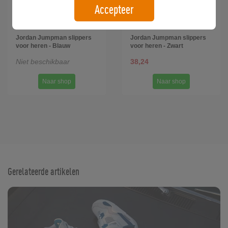
Accepteer
Jordan Jumpman slippers
Jordan Jumpman slippers
voor heren - Blauw
voor heren - Zwart
Niet beschikbaar
38,24
Naar shop
Naar shop
Gerelateerde artikelen