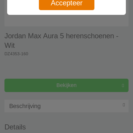
Accepteer
Jordan Max Aura 5 herenschoenen -
Wit
DZ4353-160
Bekijken
Beschrijving
Details