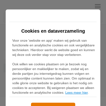
Menu
Home
Puma Hammer Street Sneakers
Cookies en dataverzameling
Voor onze 'website en app' maken wij gebruik van
Puma Hammer Street Sneakers
functionele en analytische cookies en ook vergelijkbare
technieken. Hierdoor werkt de website goed en kunnen
wij deze ook verder stap voor stap verbeteren.
Filter
1
Ook willen we cookies plaatsen om je bezoek nog
Hammer Street
Wis alles
persoonlijker en makkelijker te maken, zodat wij en
derde partijen jou internetgedrag kunnen volgen en
persoonlijke content kunnen laten zien. Om optimaal in
volle glorie onze website te gebruiken is het nodig om
cookies te accepteren. Bij weigeren plaatsen we alleen
functionele en analytische cookies.
Lees meer hier
.