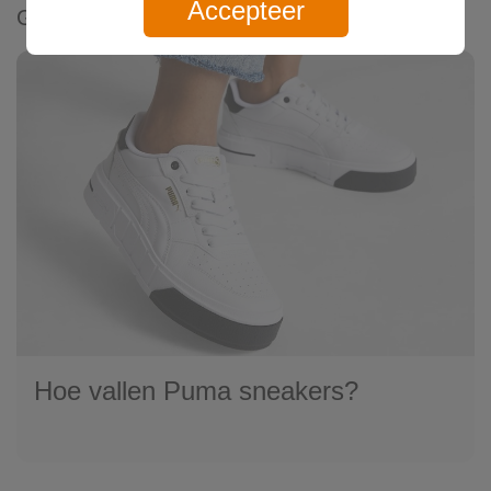
Accepteer
Gerelateerde artikelen
Hoe vallen Puma sneakers?