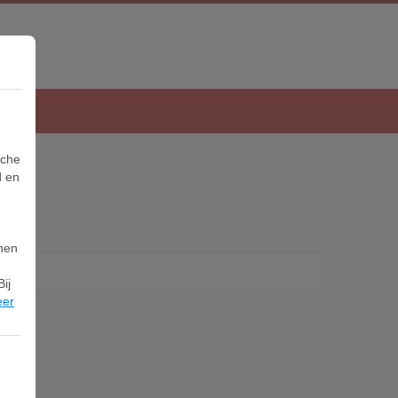
sche
d en
nnen
ij
eer