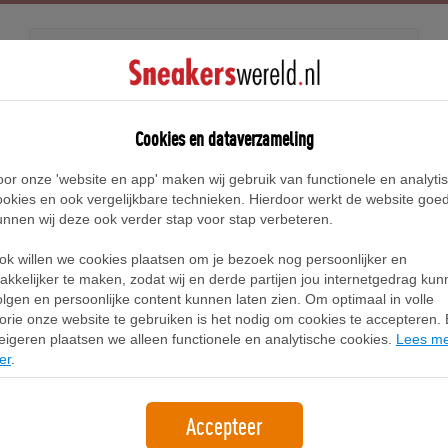
Releases
Blog
Cookies en dataverzameling
oor onze 'website en app' maken wij gebruik van functionele en analyti
Home
Asics Gel-Game Sneakers
ookies en ook vergelijkbare technieken. Hierdoor werkt de website goe
unnen wij deze ook verder stap voor stap verbeteren.
Asics Gel-Game Sneakers
ok willen we cookies plaatsen om je bezoek nog persoonlijker en
akkelijker te maken, zodat wij en derde partijen jou internetgedrag ku
olgen en persoonlijke content kunnen laten zien. Om optimaal in volle
Filter
1
lorie onze website te gebruiken is het nodig om cookies te accepteren. B
eigeren plaatsen we alleen functionele en analytische cookies.
Lees m
er
.
Accepteer