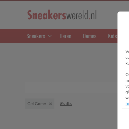
Sneakers
Heren
Dames
Kids
V
c
k
O
m
v
g
w
hi
Gel Game
Wis alles