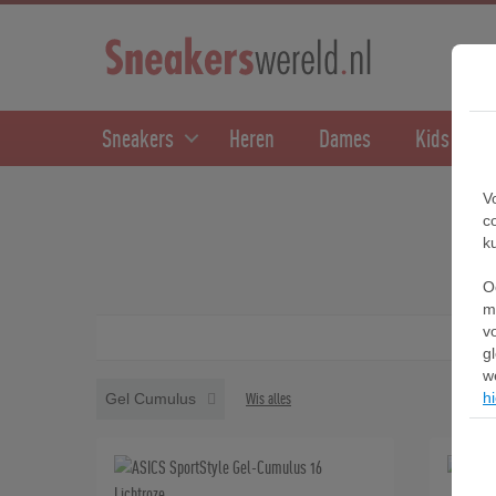
Sneakers
Heren
Dames
Kids
V
c
k
O
m
v
g
w
hi
Gel Cumulus
Wis alles