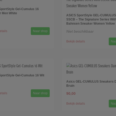
portStyle Gel-Cumulus 16
r Men White
ASICS SportStyle GEL-CUMULUS
SSCB – The Signature Series With
Bahnsen Sneaker Women Yellow
etails
Naar shop
Niet beschikbaar
Bekijk details
Naa
portStyle Gel-Cumulus 16 Wit
Asics GEL-CUMULUS Sneakers 
Bruin
etails
Naar shop
90,00
Bekijk details
Naa