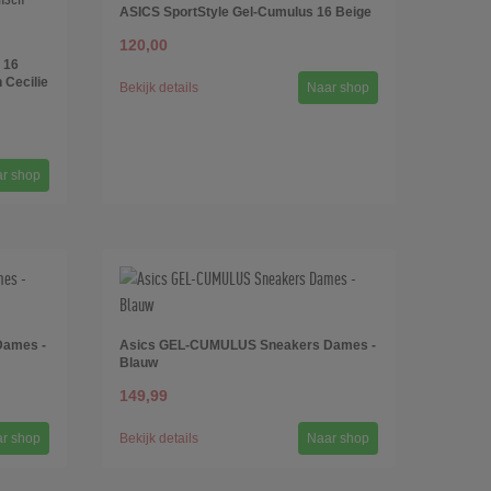
ASICS SportStyle Gel-Cumulus 16 Beige
120,00
 16
 Cecilie
Bekijk details
Naar shop
r shop
Dames -
Asics GEL-CUMULUS Sneakers Dames -
Blauw
149,99
r shop
Bekijk details
Naar shop