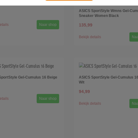
portStyle Gel-Cumulus 16 Blauw
ASICS SportStyle Wmns Gel-Cum
Sneaker Women Black
etails
Naar shop
135,99
Bekijk details
Naa
portStyle Gel-Cumulus 16 Beige
ASICS SportStyle Gel-Cumulus 16
Wit
94,99
etails
Naar shop
Bekijk details
Naa