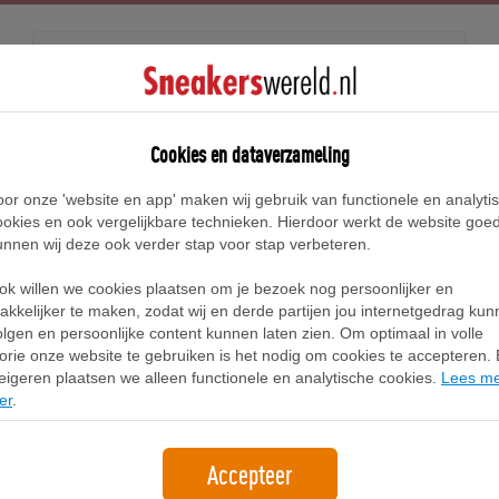
Releases
Blog
Cookies en dataverzameling
oor onze 'website en app' maken wij gebruik van functionele en analyti
Home
Asics Gel-Cumulus Sneakers
ookies en ook vergelijkbare technieken. Hierdoor werkt de website goe
unnen wij deze ook verder stap voor stap verbeteren.
Asics Gel-Cumulus Sneakers
ok willen we cookies plaatsen om je bezoek nog persoonlijker en
akkelijker te maken, zodat wij en derde partijen jou internetgedrag ku
olgen en persoonlijke content kunnen laten zien. Om optimaal in volle
Filter
1
lorie onze website te gebruiken is het nodig om cookies te accepteren. B
eigeren plaatsen we alleen functionele en analytische cookies.
Lees m
er
.
Accepteer