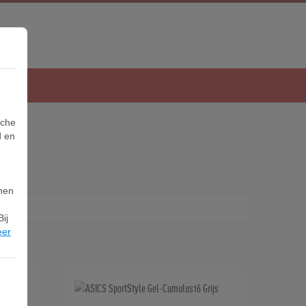
sche
d en
nnen
ij
eer