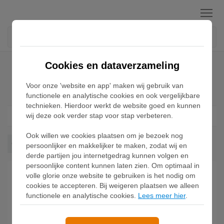
Menu
Home
Asics Gel-1130 Sneakers
Cookies en dataverzameling
Voor onze 'website en app' maken wij gebruik van
Asics Gel-1130 Sneakers
functionele en analytische cookies en ook vergelijkbare
technieken. Hierdoor werkt de website goed en kunnen
wij deze ook verder stap voor stap verbeteren.
Filter
1
Ook willen we cookies plaatsen om je bezoek nog
Gel 1130
Wis alles
persoonlijker en makkelijker te maken, zodat wij en
derde partijen jou internetgedrag kunnen volgen en
persoonlijke content kunnen laten zien. Om optimaal in
volle glorie onze website te gebruiken is het nodig om
cookies te accepteren. Bij weigeren plaatsen we alleen
functionele en analytische cookies.
Lees meer hier
.