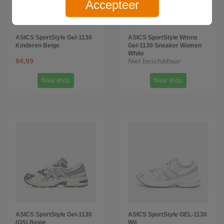
Accepteer
ASICS SportStyle Gel-1130
ASICS SportStyle Wmns
Kinderen Beige
Gel-1130 Sneaker Women
White
84,99
Niet beschikbaar
Naar shop
Naar shop
ASICS SportStyle Gel-1130
ASICS SportStyle GEL-1130
(GS) Beige
Wit