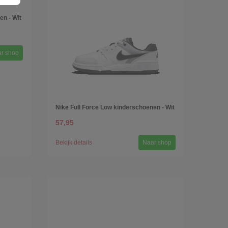
en - Wit
r shop
Nike Full Force Low kinderschoenen - Wit
57,95
Bekijk details
Naar shop