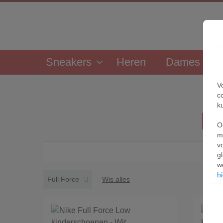
Sneakers
Heren
Dames
V
c
k
Ni
O
m
v
g
w
hi
Full Force
Wis alles