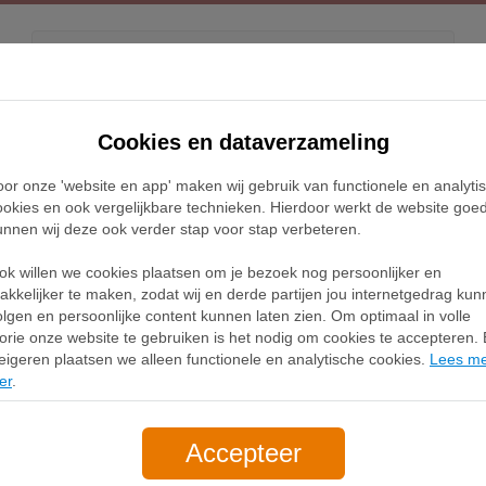
Kids
Releases
Blog
Cookies en dataverzameling
oor onze 'website en app' maken wij gebruik van functionele en analyti
Home
Nike Full Force Sneakers
ookies en ook vergelijkbare technieken. Hierdoor werkt de website goe
unnen wij deze ook verder stap voor stap verbeteren.
ke Full Force Sneak
ok willen we cookies plaatsen om je bezoek nog persoonlijker en
akkelijker te maken, zodat wij en derde partijen jou internetgedrag ku
olgen en persoonlijke content kunnen laten zien. Om optimaal in volle
Filter
1
lorie onze website te gebruiken is het nodig om cookies te accepteren. B
eigeren plaatsen we alleen functionele en analytische cookies.
Lees m
er
.
Accepteer