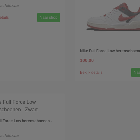
eschikbaar
etails
Naar shop
Nike Full Force Low herenschoene
100,00
Bekijk details
Naa
ll Force Low herenschoenen -
eschikbaar