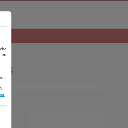
sche
d en
ers
nnen
ij
eer