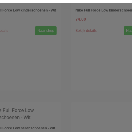
ll Force Low kinderschoenen - Wit
Nike Full Force Low kinderschoen
74,00
etails
Naar shop
Bekijk details
Naa
ll Force Low herenschoenen - Wit