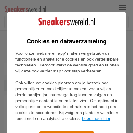
Menu
Home
Nike Freak Sneakers
Cookies en dataverzameling
Nike Freak Sneakers
Voor onze 'website en app' maken wij gebruik van
functionele en analytische cookies en ook vergelijkbare
technieken. Hierdoor werkt de website goed en kunnen
Filter
1
wij deze ook verder stap voor stap verbeteren.
Ook willen we cookies plaatsen om je bezoek nog
Freak
Wis alles
persoonlijker en makkelijker te maken, zodat wij en
derde partijen jou internetgedrag kunnen volgen en
persoonlijke content kunnen laten zien. Om optimaal in
volle glorie onze website te gebruiken is het nodig om
cookies te accepteren. Bij weigeren plaatsen we alleen
functionele en analytische cookies.
Lees meer hier
.