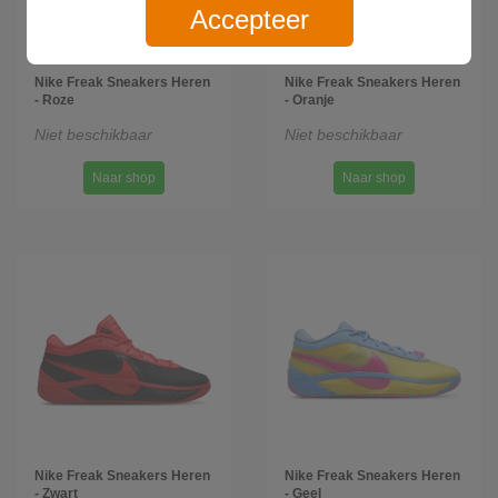
Accepteer
Nike Freak Sneakers Heren
Nike Freak Sneakers Heren
- Roze
- Oranje
Niet beschikbaar
Niet beschikbaar
Naar shop
Naar shop
Nike Freak Sneakers Heren
Nike Freak Sneakers Heren
- Zwart
- Geel