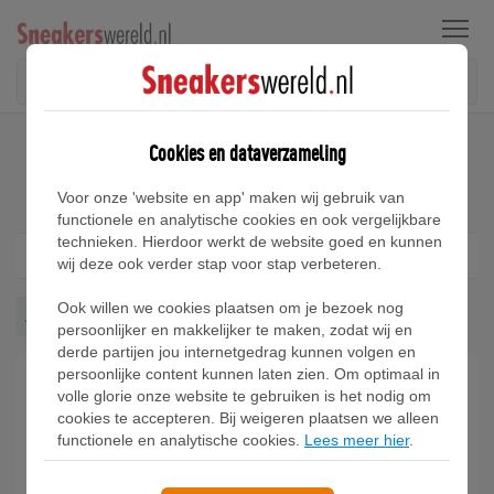
Menu
Home
Air Jordan 1 Dames
Cookies en dataverzameling
Air Jordan 1 Dames
Voor onze 'website en app' maken wij gebruik van
functionele en analytische cookies en ook vergelijkbare
technieken. Hierdoor werkt de website goed en kunnen
Filter
1
wij deze ook verder stap voor stap verbeteren.
Ook willen we cookies plaatsen om je bezoek nog
Air Jordan 1
Wis alles
persoonlijker en makkelijker te maken, zodat wij en
derde partijen jou internetgedrag kunnen volgen en
persoonlijke content kunnen laten zien. Om optimaal in
volle glorie onze website te gebruiken is het nodig om
cookies te accepteren. Bij weigeren plaatsen we alleen
functionele en analytische cookies.
Lees meer hier
.
Air Jordan 1 Low Method of
Make damesschoenen -
Bruin