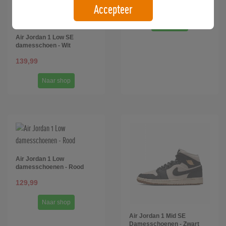
144,99
Accepteer
Naar shop
Air Jordan 1 Low SE
damesschoen - Wit
139,99
Naar shop
Air Jordan 1 Low
damesschoenen - Rood
129,99
Naar shop
Air Jordan 1 Mid SE
Damesschoenen - Zwart