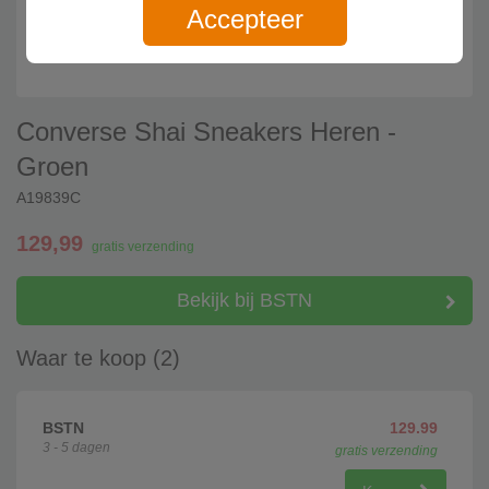
Accepteer
Converse Shai Sneakers Heren -
Groen
A19839C
129,99
gratis verzending
Bekijk bij BSTN
Waar te koop (2)
BSTN
129.99
3 - 5 dagen
gratis verzending