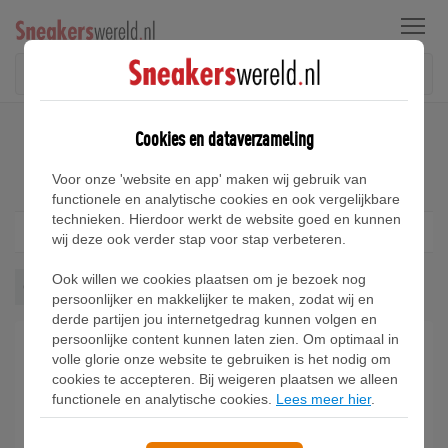
Menu
Home
Converse Chuck 70 Sneakers
Cookies en dataverzameling
Converse Chuck 70 Sneakers
Voor onze 'website en app' maken wij gebruik van
functionele en analytische cookies en ook vergelijkbare
technieken. Hierdoor werkt de website goed en kunnen
Filter
1
wij deze ook verder stap voor stap verbeteren.
Ook willen we cookies plaatsen om je bezoek nog
Chuck 70
Wis alles
persoonlijker en makkelijker te maken, zodat wij en
derde partijen jou internetgedrag kunnen volgen en
persoonlijke content kunnen laten zien. Om optimaal in
volle glorie onze website te gebruiken is het nodig om
cookies te accepteren. Bij weigeren plaatsen we alleen
functionele en analytische cookies.
Lees meer hier
.