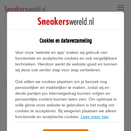
Menu
Home
Nike Air Pegasus 83 Sneakers
Cookies en dataverzameling
Nike Air Pegasus 83 Sneakers
Voor onze 'website en app' maken wij gebruik van
functionele en analytische cookies en ook vergelijkbare
technieken. Hierdoor werkt de website goed en kunnen
Filter
1
wij deze ook verder stap voor stap verbeteren.
Ook willen we cookies plaatsen om je bezoek nog
Air Pegasus 83
Wis alles
persoonlijker en makkelijker te maken, zodat wij en
derde partijen jou internetgedrag kunnen volgen en
persoonlijke content kunnen laten zien. Om optimaal in
volle glorie onze website te gebruiken is het nodig om
cookies te accepteren. Bij weigeren plaatsen we alleen
functionele en analytische cookies.
Lees meer hier
.