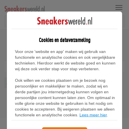
Menu
Home
Nike Air Max Thea Sneakers
Cookies en dataverzameling
Nike Air Max Thea Sneakers
Voor onze 'website en app' maken wij gebruik van
functionele en analytische cookies en ook vergelijkbare
technieken. Hierdoor werkt de website goed en kunnen
Filter
1
wij deze ook verder stap voor stap verbeteren.
Ook willen we cookies plaatsen om je bezoek nog
Air Max Thea
Wis alles
persoonlijker en makkelijker te maken, zodat wij en
derde partijen jou internetgedrag kunnen volgen en
persoonlijke content kunnen laten zien. Om optimaal in
volle glorie onze website te gebruiken is het nodig om
cookies te accepteren. Bij weigeren plaatsen we alleen
functionele en analytische cookies.
Lees meer hier
.