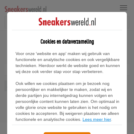
Menu
Home
Nike Air Max Tailwind 4 Sneakers
Cookies en dataverzameling
Nike Air Max Tailwind 4 Sneakers
Voor onze 'website en app' maken wij gebruik van
functionele en analytische cookies en ook vergelijkbare
technieken. Hierdoor werkt de website goed en kunnen
Filter
1
wij deze ook verder stap voor stap verbeteren.
Ook willen we cookies plaatsen om je bezoek nog
Air Max Tailwind 4
Wis alles
persoonlijker en makkelijker te maken, zodat wij en
derde partijen jou internetgedrag kunnen volgen en
persoonlijke content kunnen laten zien. Om optimaal in
volle glorie onze website te gebruiken is het nodig om
cookies te accepteren. Bij weigeren plaatsen we alleen
functionele en analytische cookies.
Lees meer hier
.