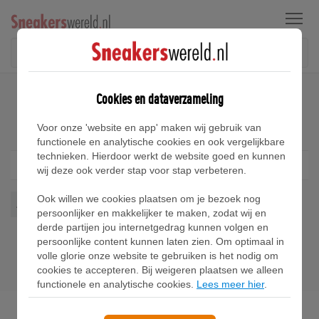
Menu
Home
Air Jordan Zion 2 Sneakers
Cookies en dataverzameling
Air Jordan Zion 2 Sneakers
Voor onze 'website en app' maken wij gebruik van
functionele en analytische cookies en ook vergelijkbare
technieken. Hierdoor werkt de website goed en kunnen
Filter
1
wij deze ook verder stap voor stap verbeteren.
Ook willen we cookies plaatsen om je bezoek nog
Air Jordan Zion 2
Wis alles
persoonlijker en makkelijker te maken, zodat wij en
derde partijen jou internetgedrag kunnen volgen en
persoonlijke content kunnen laten zien. Om optimaal in
volle glorie onze website te gebruiken is het nodig om
cookies te accepteren. Bij weigeren plaatsen we alleen
functionele en analytische cookies.
Lees meer hier
.