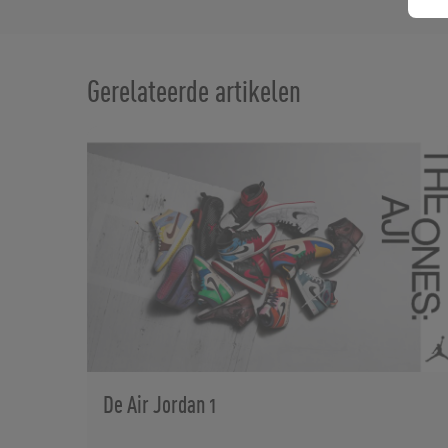
Gerelateerde artikelen
De Air Jordan 1