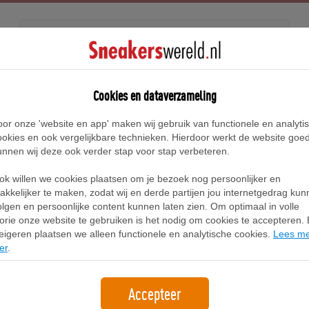
Releases
Blog
Cookies en dataverzameling
oor onze 'website en app' maken wij gebruik van functionele en analyti
Home
Air Jordan Series 0.1 Sneakers
ookies en ook vergelijkbare technieken. Hierdoor werkt de website goe
unnen wij deze ook verder stap voor stap verbeteren.
Air Jordan Series 0.1 Sneaker
ok willen we cookies plaatsen om je bezoek nog persoonlijker en
akkelijker te maken, zodat wij en derde partijen jou internetgedrag ku
olgen en persoonlijke content kunnen laten zien. Om optimaal in volle
Filter
1
lorie onze website te gebruiken is het nodig om cookies te accepteren. B
eigeren plaatsen we alleen functionele en analytische cookies.
Lees m
er
.
Accepteer