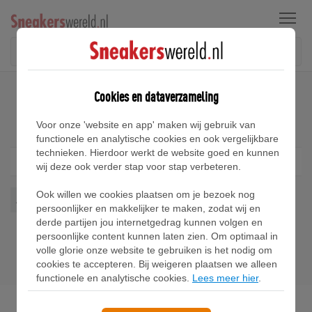
Menu
Home
Air Jordan Max 200 Sneakers
Cookies en dataverzameling
Air Jordan Max 200 Sneakers
Voor onze 'website en app' maken wij gebruik van
functionele en analytische cookies en ook vergelijkbare
technieken. Hierdoor werkt de website goed en kunnen
Filter
1
wij deze ook verder stap voor stap verbeteren.
Ook willen we cookies plaatsen om je bezoek nog
Air Jordan Max 200
Wis alles
persoonlijker en makkelijker te maken, zodat wij en
derde partijen jou internetgedrag kunnen volgen en
persoonlijke content kunnen laten zien. Om optimaal in
volle glorie onze website te gebruiken is het nodig om
cookies te accepteren. Bij weigeren plaatsen we alleen
functionele en analytische cookies.
Lees meer hier
.