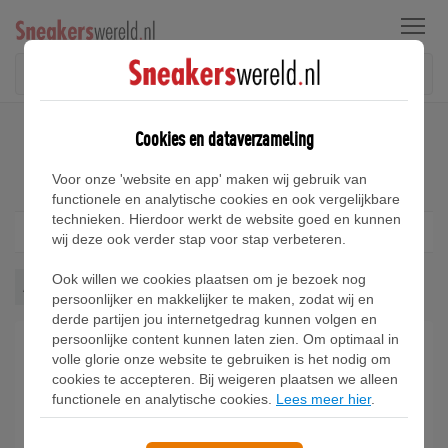
Menu
Home
Nike Air Footscape Woven Sneakers
Cookies en dataverzameling
Nike Air Footscape Woven Sneakers
Voor onze 'website en app' maken wij gebruik van
functionele en analytische cookies en ook vergelijkbare
technieken. Hierdoor werkt de website goed en kunnen
Filter
1
wij deze ook verder stap voor stap verbeteren.
Ook willen we cookies plaatsen om je bezoek nog
Air Footscape Woven
Wis alles
persoonlijker en makkelijker te maken, zodat wij en
derde partijen jou internetgedrag kunnen volgen en
persoonlijke content kunnen laten zien. Om optimaal in
volle glorie onze website te gebruiken is het nodig om
cookies te accepteren. Bij weigeren plaatsen we alleen
functionele en analytische cookies.
Lees meer hier
.