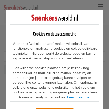
Menu
Home
Reebok ad court Sneakers
Cookies en dataverzameling
Reebok ad court Sneakers
Voor onze 'website en app' maken wij gebruik van
functionele en analytische cookies en ook vergelijkbare
technieken. Hierdoor werkt de website goed en kunnen
Filter
1
wij deze ook verder stap voor stap verbeteren.
Ook willen we cookies plaatsen om je bezoek nog
Ad Court
Wis alles
persoonlijker en makkelijker te maken, zodat wij en
derde partijen jou internetgedrag kunnen volgen en
persoonlijke content kunnen laten zien. Om optimaal in
volle glorie onze website te gebruiken is het nodig om
cookies te accepteren. Bij weigeren plaatsen we alleen
functionele en analytische cookies.
Lees meer hier
.