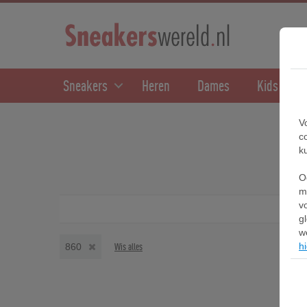
Sneakers
Heren
Dames
Kids
V
c
k
O
m
v
g
w
hi
860
Wis alles