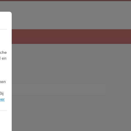
sche
d en
nnen
ij
eer