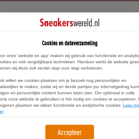
Releases
Blog
Cookies en dataverzameling
oor onze 'website en app' maken wij gebruik van functionele en analyti
Home
New Balance 860 Sneakers
ookies en ook vergelijkbare technieken. Hierdoor werkt de website goe
unnen wij deze ook verder stap voor stap verbeteren.
New Balance 860 Sneakers
ok willen we cookies plaatsen om je bezoek nog persoonlijker en
akkelijker te maken, zodat wij en derde partijen jou internetgedrag ku
olgen en persoonlijke content kunnen laten zien. Om optimaal in volle
Filter
1
lorie onze website te gebruiken is het nodig om cookies te accepteren. B
eigeren plaatsen we alleen functionele en analytische cookies.
Lees m
er
.
Accepteer